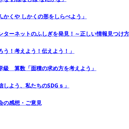
んかくや しかくの形をしらべよう」
ンターネットのふしぎを発見！～正しい情報見つけ
ろう！考えよう！伝えよう！
」
学級
算数
「
面積の求め方を考えよう
」
信しよう、私たちのSDGｓ
」
会の感想・ご意見