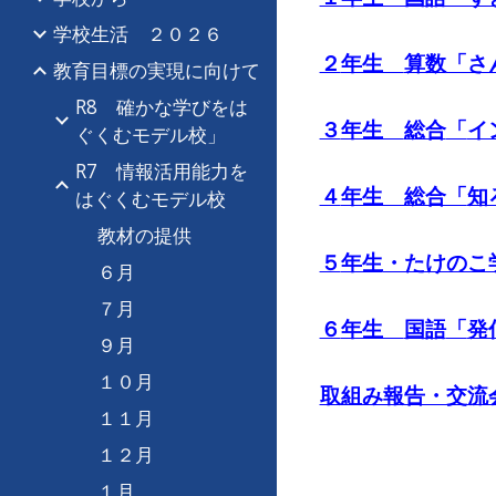
学校生活 ２０２６
２
年生
算数
「さ
教育目標の実現に向けて
R8 確かな学びをは
３
年生
総合
「
イ
ぐくむモデル校」
R7 情報活用能力を
４
年生 総合「
知
はぐくむモデル校
教材の提供
５
年生
・たけのこ
６月
７月
６
年生
国語
「
発
９月
１０月
取組み報告・交流
１１月
１２月
１月