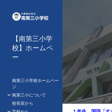
Sk
【南第三小学
校】ホームペ
ー
南第三小学校ホームペー
ジ
南第三小について
校長室から
１年生 国語「す
学校から