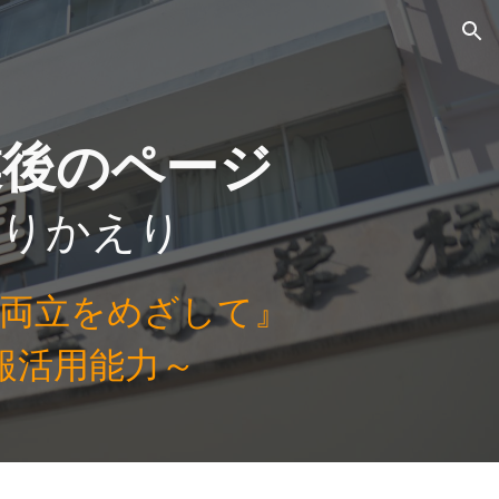
ion
業
後のページ
ふりかえり
両立をめざして』
報活用能力～