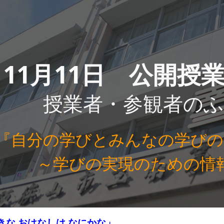
ip to main content
Skip to navigat
11月11日 公開授
授業者・参観者の
『自分の学びとみんなの学びの
～学びの実現のための情
きな おはなしは なにかな」